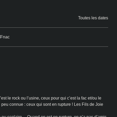
Toutes les dates
est le rock ou l’usine, ceux pour qui c’est la fac et/ou le
s peu connue : ceux qui sont en rupture ! Les Fils de Joie
ale ou scolaire… Quand on est en rupture, on n’a pas d’amis