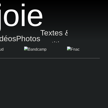
joie
Textes &
idéos
Photos
partitions