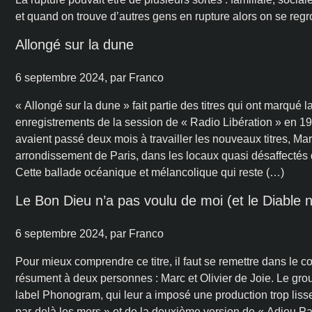
et quand on trouve d’autres gens en rupture alors on se re
Allongé sur la dune
6 septembre 2024
, par Franco
« Allongé sur la dune » fait partie des titres qui ont marqué la
enregistrements de la session de « Radio Libération » en 19
avaient passé deux mois à travailler les nouveaux titres, Ma
arrondissement de Paris, dans les locaux quasi désaffectés d
Cette ballade océanique et mélancolique qui reste (…)
Le Bon Dieu n’a pas voulu de moi (et le Diable 
6 septembre 2024
, par Franco
Pour mieux comprendre ce titre, il faut se remettre dans le co
résument à deux personnes : Marc et Olivier de Joie. Le gr
label Phonogram, qui leur a imposé une production trop liss
par-delà les mers » et de la deuxième version de « Adieu Pa