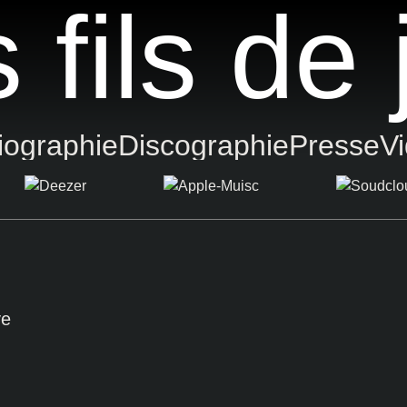
 fils de 
iographie
Discographie
Presse
V
ve